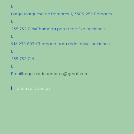
Largo Marquesa de Pomares 1, 3305-259 Pomares
.
235 732 744
«Chamada para rede fixa nacional»
916 238 803
«Chamada para rede móvel nacional»
235 732 744
.
Email
freguesiadepomares@gmail.com
Ultimas Noticias