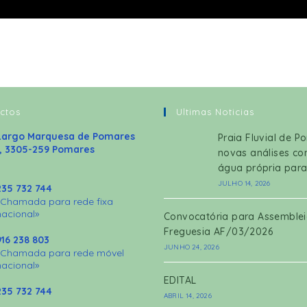
ctos
Ultimas Noticias
Largo Marquesa de Pomares
Praia Fluvial de P
1, 3305-259 Pomares
novas análises c
água própria par
JULHO 14, 2026
235 732 744
«Chamada para rede fixa
nacional»
Convocatória para Assemblei
Freguesia AF/03/2026
916 238 803
JUNHO 24, 2026
«Chamada para rede móvel
nacional»
EDITAL
235 732 744
ABRIL 14, 2026