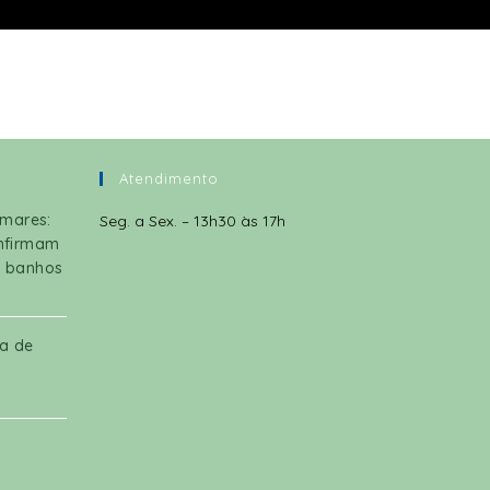
Atendimento
omares:
Seg. a Sex. – 13h30 às 17h
onfirmam
a banhos
a de