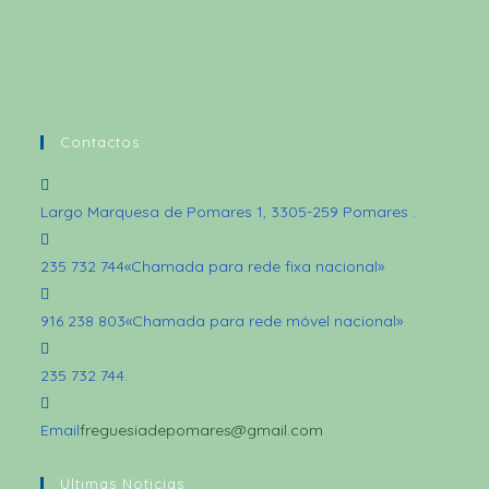
Contactos
Largo Marquesa de Pomares 1, 3305-259 Pomares
.
235 732 744
«Chamada para rede fixa nacional»
916 238 803
«Chamada para rede móvel nacional»
235 732 744
.
Email
freguesiadepomares@gmail.com
Ultimas Noticias