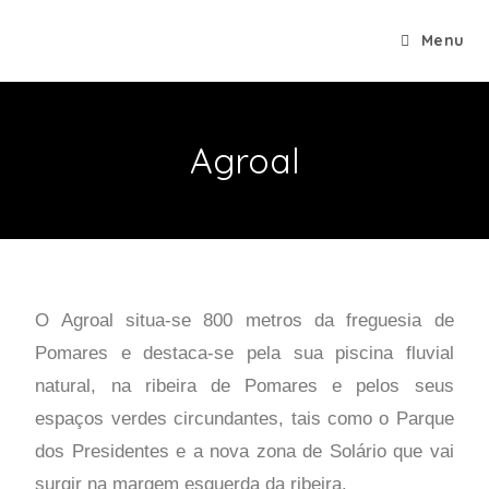
Menu
Agroal
O Agroal situa-se 800 metros da freguesia de
Pomares e destaca-se pela sua piscina fluvial
natural, na ribeira de Pomares e pelos seus
espaços verdes circundantes, tais como o Parque
dos Presidentes e a nova zona de Solário que vai
surgir na margem esquerda da ribeira.