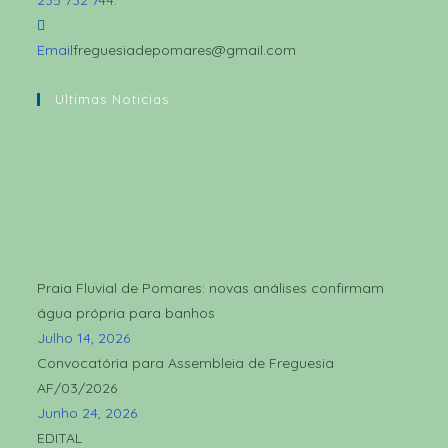
235 732 744
.
Email
freguesiadepomares@gmail.com
Ultimas Noticias
Praia Fluvial de Pomares: novas análises confirmam
água própria para banhos
Julho 14, 2026
Convocatória para Assembleia de Freguesia
AF/03/2026
Junho 24, 2026
EDITAL