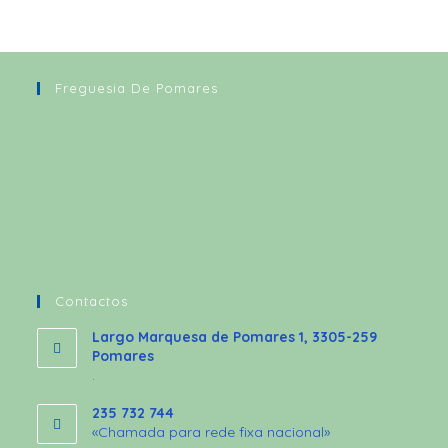
Freguesia De Pomares
Contactos
Largo Marquesa de Pomares 1, 3305-259
Pomares
.
235 732 744
«Chamada para rede fixa nacional»