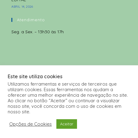
ABRIL 14, 2026
Atendimento
Seg. a Sex. – 13h30 às 17h
Este site utiliza cookies
Utilizamos ferramentas e serviços de terceiros que
utilizam cookies. Essas ferramentas nos ajudam a
oferecer uma melhor experiência de navegação no site.
Ao clicar no botão “Aceitar” ou continuar a visualizar
nosso site, você concorda com o uso de cookies em
nosso site.
Opções de Cookies
Aceitar
Copyright 2026 - Freguesia de Pomares powered by
WEB AND
DIGITAL SOLUTIONS